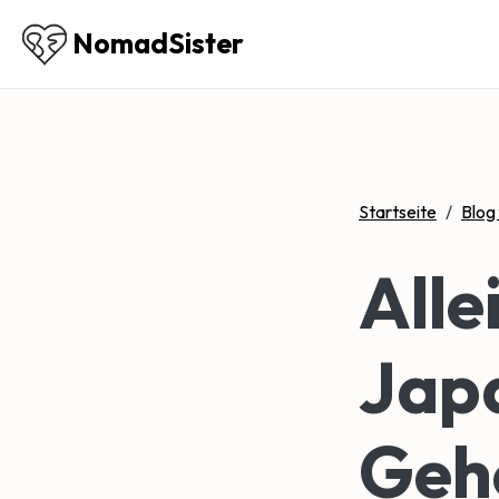
NomadSister
Startseite
/
Blog
Alle
Japa
Gehe