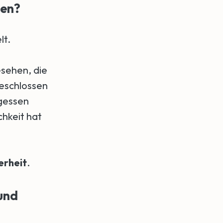
uen?
lt.
esehen, die
geschlossen
rgessen
chkeit hat
erheit
.
und