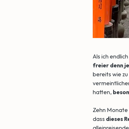
Als ich endlic
freier denn j
bereits wie zu
vermeintlich
hatten,
beson
Zehn Monate s
dass
dieses R
alleinreisende