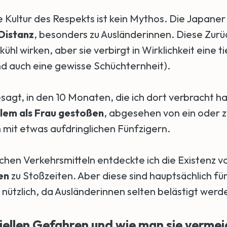
e Kultur des Respekts ist kein Mythos. Die Japane
Distanz
, besonders zu Ausländerinnen. Diese Zur
ühl wirken, aber sie verbirgt in Wirklichkeit eine t
und auch eine gewisse Schüchternheit).
sagt, in den 10 Monaten, die ich dort verbracht ha
blem als Frau gestoßen
, abgesehen von ein oder 
it etwas aufdringlichen Fünfzigern.
ichen Verkehrsmitteln entdeckte ich die Existenz v
en
zu Stoßzeiten. Aber diese sind hauptsächlich fü
nützlich, da Ausländerinnen selten belästigt werd
iellen Gefahren und wie man sie vermei