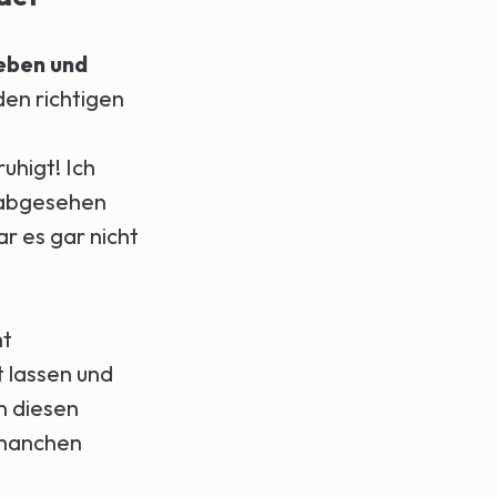
eben und
den richtigen
uhigt! Ich
, abgesehen
ar es gar nicht
ht
t lassen und
n diesen
 manchen