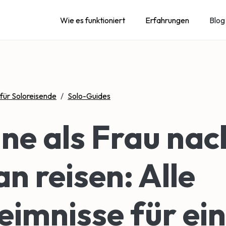
Wie es funktioniert
Erfahrungen
Blog
 für Soloreisende
/
Solo-Guides
ine als Frau nac
n reisen: Alle
imnisse für ei