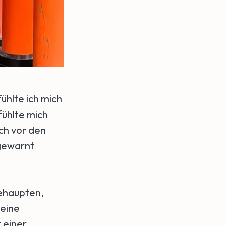
ühlte ich mich
fühlte mich
ich vor den
ewarnt
behaupten,
 eine
t einer