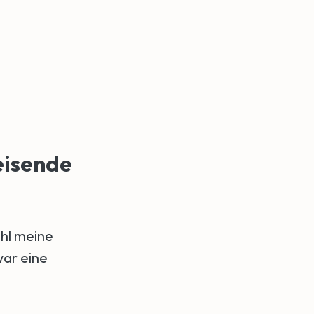
eisende
hl meine
war eine