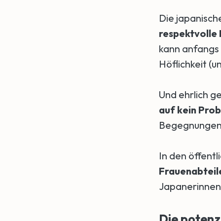
Die japanisch
respektvolle 
kann anfangs k
Höflichkeit (
Und ehrlich ge
auf kein Pro
Begegnungen m
In den öffentl
Frauenabteil
Japanerinnen 
Die potenz