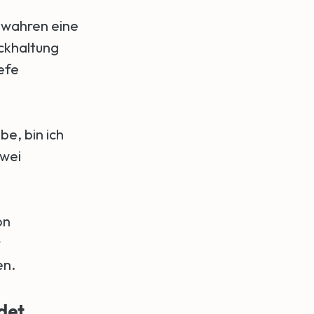
r wahren eine
ückhaltung
iefe
be, bin ich
zwei
on
r
en.
det