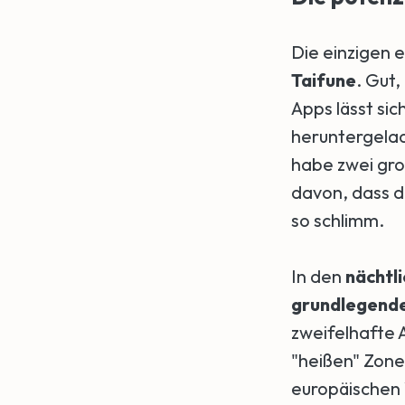
Die einzigen 
Taifune
. Gut
Apps lässt si
heruntergelad
habe zwei gro
davon, dass 
so schlimm.
In den
nächtli
grundlegend
zweifelhafte 
"heißen" Zone
europäischen 