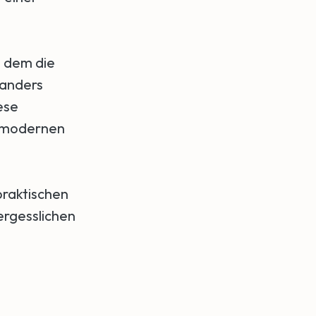
n dem die
 anders
ese
chmodernen
praktischen
ergesslichen