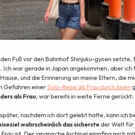
h den Fuß vor den Bahnhof Shinjuku-gyoen setzte, f
e
. Ich war gerade in Japan angekommen, aber ich 
 Hause, und die Erinnerung an meine Eltern, die m
en Gefahren einer
Solo-Reise als Frau durch Asien
g
ders als Frau
, war bereits in weite Ferne gerückt.
päter, nachdem ich dort gelebt hatte, kann ich 
eiseziel wahrscheinlich das sicherste
der Welt für
 Frau ist. Der japanische Archipel empfing mich mi