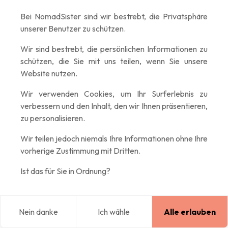
Bei NomadSister sind wir bestrebt, die Privatsphäre
Ban Gioc:
Du wirst jahrelang von den
spektakulären
unserer Benutzer zu schützen.
Wasserfällen an der chinesischen Grenze
träumen, die
ihre kristallklaren Wasser auf mehreren Ebenen inmitten
Wir sind bestrebt, die persönlichen Informationen zu
tropischen Grüns entfalten. Der Zugang von Cao Bang aus
schützen, die Sie mit uns teilen, wenn Sie unsere
Website nutzen.
erfordert Geduld, aber das grandiose Naturschauspiel, das
dich erwartet, ist die Mühe wert.
Wir verwenden Cookies, um Ihr Surferlebnis zu
verbessern und den Inhalt, den wir Ihnen präsentieren,
zu personalisieren.
Wir teilen jedoch niemals Ihre Informationen ohne Ihre
vorherige Zustimmung mit Dritten.
Ist das für Sie in Ordnung?
Nein danke
Ich wähle
Alle erlauben
Blog
Erkunden
Home
Einloggen