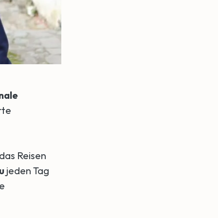
nale
rte
 das Reisen
u
jeden Tag
he