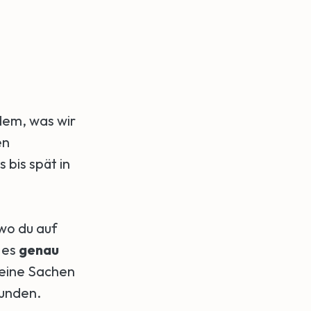
 dem, was wir
en
s bis spät in
 wo du auf
 es
genau
meine Sachen
wunden.