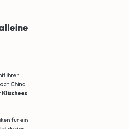
alleine
it ihren
nach China
r
Klischees
iken für ein
llst du das