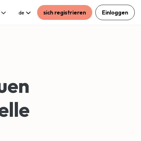
sich registrieren
Einloggen
de
auen
elle