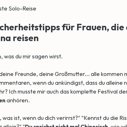
rste Solo-Reise
cherheitstipps für Frauen, die 
na reisen
, was du mir sagen wirst.
 deine Freunde, deine Großmutter... alle kommen m
mentaren, wenn du ankündigst, dass du alleine 
ahr? Ich musste mir auch das komplette Festival de
en
anhören.
, was ist, wenn du dich verirrst?" "Kennst du die Ris
allein?" "
Du sprichst nicht mal Chinesisch
, wie wi