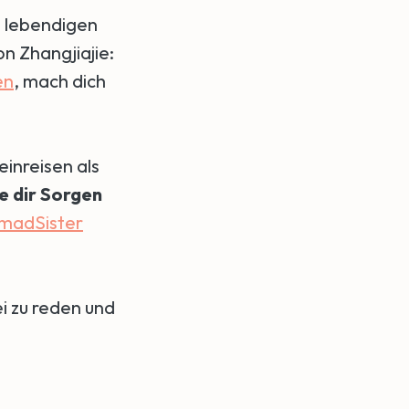
n lebendigen
 Zhangjiajie:
en
, mach dich
einreisen als
e dir Sorgen
madSister
i zu reden und