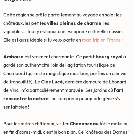
Cette région se prête parfaitement au voyage en solo : les
châteaux, les petites
villes pleines de charme
, les
vignobles... tout y est pour une escapade culturelle réussie.
Elle est aussi idéale si tu veux partir en
road trip en France
!
Amboise
est vraiment charmante. Ce
petit bourg royal
a
gardé son authenticité, loin de l'agitation touristique de
Chambord (qui reste magnifique mais bon, parfois on a envie
de tranquillité). Le
Clos Lucé
, dernière demeure de Léonard
de Vinci, m'a particulièrement marquée. Ses jardins où
l'art
rencontre la nature
: on comprend pourquoi le génie s'y
sentait bien !
Pour les autres châteaux, visiter
Chenonceau
tôt le matin ou
en fin d'après-midi, c'est le bon plan. Ce "château des Dames"