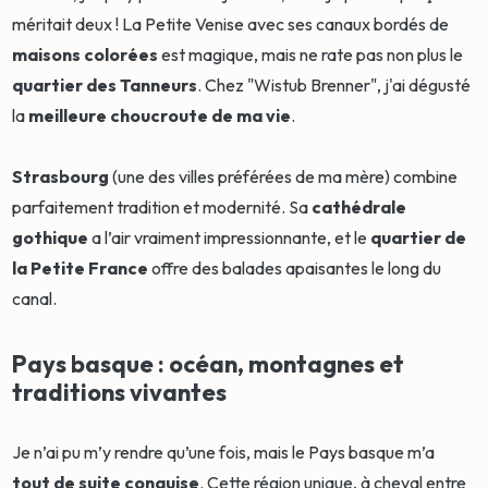
méritait deux ! La Petite Venise avec ses canaux bordés de
maisons colorées
est magique, mais ne rate pas non plus le
quartier des Tanneurs
. Chez "Wistub Brenner", j'ai dégusté
la
meilleure choucroute de ma vie
.
Strasbourg
(une des villes préférées de ma mère) combine
parfaitement tradition et modernité. Sa
cathédrale
gothique
a l’air vraiment impressionnante, et le
quartier de
la Petite France
offre des balades apaisantes le long du
canal.
Pays basque : océan, montagnes et
traditions vivantes
Je n’ai pu m’y rendre qu’une fois, mais le Pays basque m’a
tout de suite conquise
. Cette région unique, à cheval entre