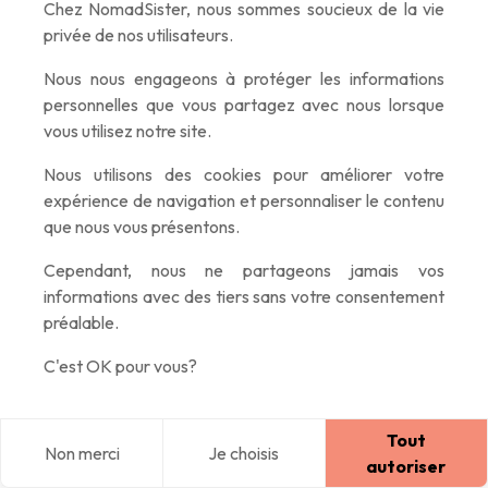
Chez NomadSister, nous sommes soucieux de la vie
des sabots sur le sable humide, l'odeur de sel et d'herbes
privée de nos utilisateurs.
sauvages, c’était vraiment magique.
Nous nous engageons à protéger les informations
personnelles que vous partagez avec nous lorsque
Les
Saintes-Maries-de-la-Mer
, c'est devenu mon petit
vous utilisez notre site.
coin de paradis. Ici, la plage s’étend loin des foules, et le matin,
Nous utilisons des cookies pour améliorer votre
on croise surtout des pêcheurs et quelques oiseaux curieux.
expérience de navigation et personnaliser le contenu
Enfin, sauf en plein été où là, faut avouer que c'est un peu la
que nous vous présentons.
cohue.
Cependant, nous ne partageons jamais vos
informations avec des tiers sans votre consentement
J'ai aussi filé au
Parc Ornithologique
de Pont de Gau pour
préalable.
voir les flamants de plus près. Franchement, ces
envolées
soudaines
au-dessus des marais, c'est un spectacle qui ne
C'est OK pour vous?
lasse jamais !
Tout
Non merci
Je choisis
Blog
Explorer
Home
Connexion
autoriser