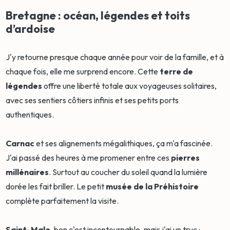
Bretagne : océan, légendes et toits
d’ardoise
J'y retourne presque chaque année pour voir de la famille, et à
chaque fois, elle me surprend encore. Cette
terre de
légendes
offre une liberté totale aux voyageuses solitaires,
avec ses sentiers côtiers infinis et ses petits ports
authentiques.
Carnac
et ses alignements mégalithiques, ça m'a fascinée.
J'ai passé des heures à me promener entre ces
pierres
millénaires
. Surtout au coucher du soleil quand la lumière
dorée les fait briller. Le petit
musée de la Préhistoire
complète parfaitement la visite.
Saint-Malo
, bon c'est incontournable, mais j'ai un truc :