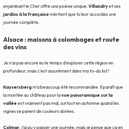
enjambant le Cher offre une poésie unique.
Villandry
et ses
jardins à la française
méritent que tu leur accordes une
journée complète.
Alsace : maisons à colombages et route
des vins
Je n’ai pas encore eu le temps d’explorer cette région en
profondeur, mais c’est assurément dans ma to-do list !
Kaysersberg
m'a beaucoup été recommandée. Il paraît que
la montée au château pour la
vue panoramique sur la
vallée
est vraiment pas mal, surtout en automne quand les
vignes se parent de couleurs dorées.
Colmar
, j’ai pu y passer une journée, mais je pense que ça en