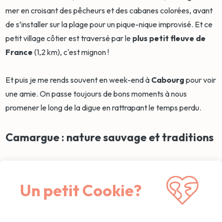
mer en croisant des pêcheurs et des cabanes colorées, avant
de s’installer sur la plage pour un pique-nique improvisé. Et ce
petit village côtier est traversé par le
plus petit fleuve de
France
(1,2 km), c'est mignon !
Et puis je me rends souvent en week-end à
Cabourg
pour voir
une amie. On passe toujours de bons moments à nous
promener le long de la digue en rattrapant le temps perdu.
Camargue : nature sauvage et traditions
La Camargue, c’est la liberté à l’état brut.
Un petit Cookie?
J'ai testé une
balade à cheval
au coucher du soleil près des
Saintes-Maries-de-la-Mer. Alors, moi et les chevaux… disons
que c'était pas gagné d'avance. Mais ce moment, avec le bruit