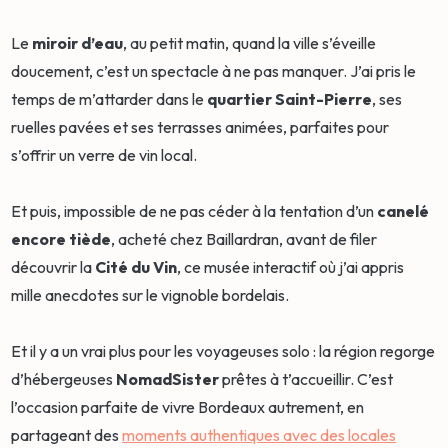
Le
miroir d’eau
, au petit matin, quand la ville s’éveille
doucement, c’est un spectacle à ne pas manquer. J’ai pris le
temps de m’attarder dans le
quartier Saint-Pierre
, ses
ruelles pavées et ses terrasses animées, parfaites pour
s’offrir un verre de vin local.
Et puis, impossible de ne pas céder à la tentation d’un
canelé
encore tiède
, acheté chez Baillardran, avant de filer
découvrir la
Cité du Vin
, ce musée interactif où j’ai appris
mille anecdotes sur le vignoble bordelais.
Et il y a un vrai plus pour les voyageuses solo : la région regorge
d’hébergeuses
NomadSister
prêtes à t’accueillir. C’est
l’occasion parfaite de vivre Bordeaux autrement, en
partageant des
moments authentiques avec des locales