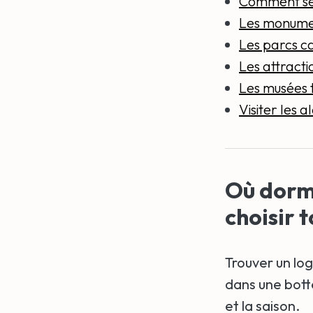
Comment se
Les monumen
Les parcs c
Les attractio
Les musées t
Visiter les 
Où dormi
choisir 
Trouver un lo
dans une botte
et la saison.