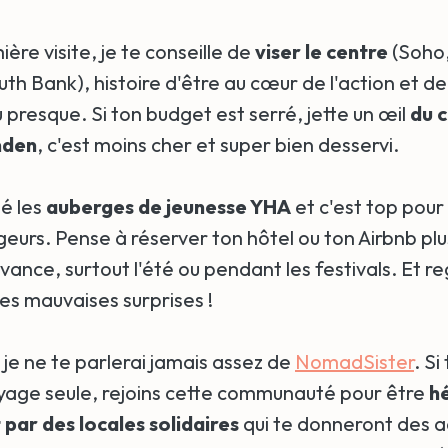
ère visite, je te conseille de
viser le centre
(Soho
h Bank), histoire d'être au cœur de l'action et de
u presque. Si ton budget est serré, jette un œil
du c
mden
, c'est moins cher et super bien desservi.
té les
auberges de jeunesse YHA
et c'est top pour
eurs. Pense à réserver ton hôtel ou ton Airbnb plu
vance, surtout l'été ou pendant les festivals. Et r
 les mauvaises surprises !
je ne te parlerai jamais assez de
NomadSister
. Si
age seule, rejoins cette communauté pour être
h
par des locales solidaires
qui te donneront des a