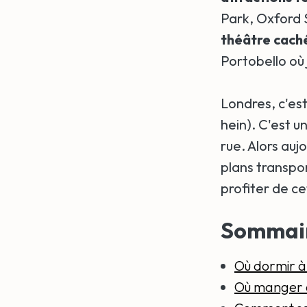
Park, Oxford 
théâtre cach
Portobello où 
Londres, c'est
hein). C'est u
rue. Alors auj
plans transpo
profiter de c
Sommai
Où dormir à
Où manger 