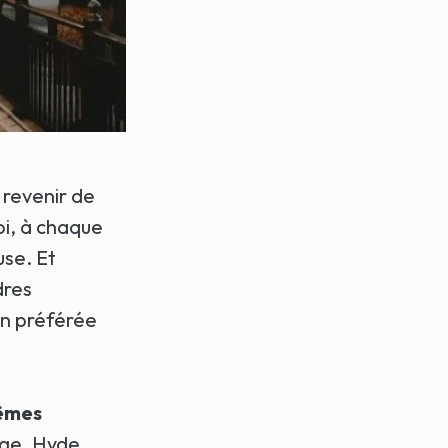
s revenir de
oi, à chaque
use. Et
dres
on préférée
êmes
dge, Hyde