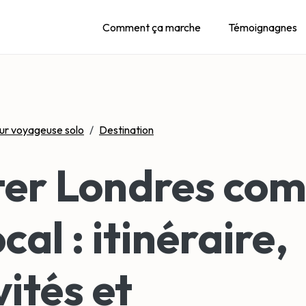
Comment ça marche
Témoignagnes
ur voyageuse solo
/
Destination
iter Londres co
cal : itinéraire,
vités et