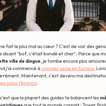
 me fait le plus mal au cœur ? C'est de voir des gen
 disant "bof, c'était bondé et cher". Parce que m
tte ville de dingue
, je tombe encore plus amoure
nd j'ai commencé à
voyager seule en Europe
, Lon
carrément. Maintenant, c'est devenu ma destinati
es solos féminins
.
'est que la plupart des guides te balancent les
m
ouristiques
que tout le monde connait : Tower Bri