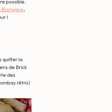
re possible.
e-Bretagne
,
ur !
quitter la
iens de Brick
ête des
ombay rétro)