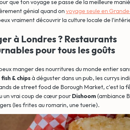
pour que ton voyage se passe de la meilleure maniè
lièrement génial quand on
voyage seule en Grand
eux vraiment découvrir la culture locale de l'intérie
er à Londres ? Restaurants
rnables pour tous les goûts
 peux manger des nourritures du monde entier sans 
fish & chips
à déguster dans un pub, les currys ind
tands de street food de Borough Market, c'est la f
 eu un vrai coup de cœur pour
Dishoom
(ambiance B
ers (les frites au romarin, une tuerie).