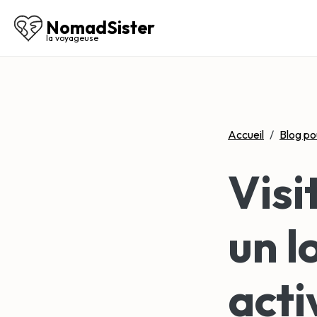
NomadSister
la voyageuse
Accueil
/
Blog po
Vis
un lo
acti