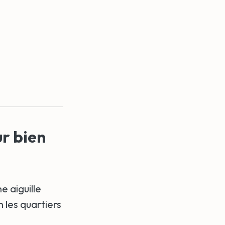
ur bien
 aiguille
n les quartiers