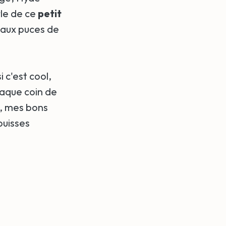
rle de ce
petit
é aux puces de
 c'est cool,
haque coin de
s, mes bons
puisses