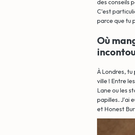
des conseils 
C'est particu
parce que tu p
Où mang
incontou
À Londres, tu
ville ! Entre les
Lane ou les s
papilles. J'ai
et Honest Burg