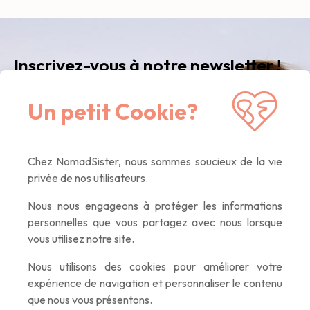
Inscrivez-vous à notre newsletter !
Recevez notre newsletter
mensuelle
avec nos
Un petit Cookie?
dernières nouvelles, des articles inspirants, des
offres exclusives. Que du contenu de qualité,
promis :)
Chez NomadSister, nous sommes soucieux de la vie
privée de nos utilisateurs.
Nous nous engageons à protéger les informations
If you
personnelles que vous partagez avec nous lorsque
are a
vous utilisez notre site.
human,
ignore
Nous utilisons des cookies pour améliorer votre
this
expérience de navigation et personnaliser le contenu
field
que nous vous présentons.