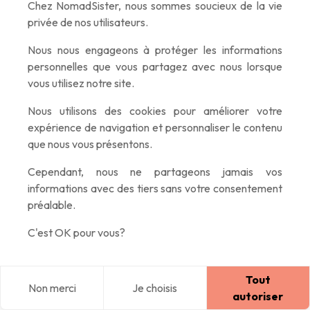
Chez NomadSister, nous sommes soucieux de la vie
Ce
village côtier
du Wild Coast préserve l'authenticité de la
privée de nos utilisateurs.
culture Xhosa. Les plages sauvages, les collines verdoyantes
Nous nous engageons à protéger les informations
et l'hospitalité locale créent une
immersion totale dans
personnelles que vous partagez avec nous lorsque
l'Afrique rurale
.
vous utilisez notre site.
Nous utilisons des cookies pour améliorer votre
L'absence de développement touristique massif garantit des
expérience de navigation et personnaliser le contenu
rencontres humaines exceptionnelles.
que nous vous présentons.
Cependant, nous ne partageons jamais vos
Panoramas vertigineux sur le
informations avec des tiers sans votre consentement
Drakensberg au Blyde River Canyon
préalable.
C’est le
troisième plus grand canyon au monde
, et cette
C'est OK pour vous?
merveille géologique révèle des panoramas vertigineux et une
biodiversité exceptionnelle. Les Three Rondavels et God's
Tout
Non merci
Je choisis
Window offrent des points de vue spectaculaires sur
Blog
Explorer
Home
Connexion
autoriser
l'escarpement du Drakensberg.