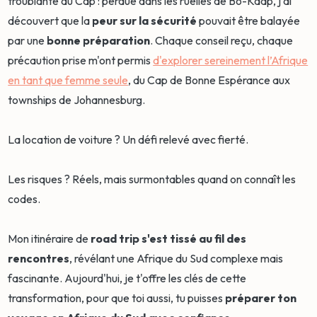
troublante au Cap : perdue dans les ruelles de Bo-Kaap, j'ai
découvert que la
peur sur la sécurité
pouvait être balayée
par une
bonne préparation
. Chaque conseil reçu, chaque
précaution prise m'ont permis
d'explorer sereinement l’Afrique
en tant que femme seule
, du Cap de Bonne Espérance aux
townships de Johannesburg.
La location de voiture ? Un défi relevé avec fierté.
Les risques ? Réels, mais surmontables quand on connaît les
codes.
Mon itinéraire de
road trip s'est tissé au fil des
rencontres
, révélant une Afrique du Sud complexe mais
fascinante. Aujourd'hui, je t'offre les clés de cette
transformation, pour que toi aussi, tu puisses
préparer ton