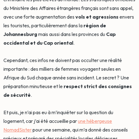
du Ministère des Affaires étrangères français sont sans appel,
avec une forte augmentation des
vols et agressions
envers
les touristes, particulièrement dans la
région de
Johannesburg
mais aussi dans les provinces du
Cap
occidental et du Cap oriental
.
Cependant, ces infos ne doivent pas occulter une réalité
importante : des milliers de femmes voyagent seules en
Afrique du Sud chaque année sans incident. Le secret ? Une
préparation minutieuse et le
respect strict des consignes
de sécurité
.
Et puis, je n’ai pas eu à m’inquiéter sur la question du
logement, car j’ai été accueillie par
une hébergeuse
NomadSister
pour une semaine, qui m’a donné des conseils
précieux et préparé des spécialités locales délicieuses.