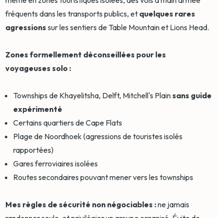
même en zones touristiques isolées, des vols à main armée
fréquents dans les transports publics, et
quelques rares
agressions
sur les sentiers de Table Mountain et Lions Head.
Zones formellement déconseillées pour les
voyageuses solo :
Townships de Khayelitsha, Delft, Mitchell's Plain
sans guide
expérimenté
Certains quartiers de Cape Flats
Plage de Noordhoek (agressions de touristes isolés
rapportées)
Gares ferroviaires isolées
Routes secondaires pouvant mener vers les townships
Mes règles de sécurité non négociables :
ne jamais