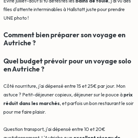
Évite juillet-août si tu détestes les
bains de foule
, j'ai vu des
files d'attente interminables à Hallstatt juste pour prendre
UNE photo !
Comment bien préparer son voyage en
Autriche ?
Quel budget prévoir pour un voyage solo
en Autriche ?
Côté nourriture, j'ai dépensé entre 15 et 25€ par jour. Mon
astuce ? Petit-déjeuner copieux, déjeuner sur le pouce à
prix
réduit dans les marchés
, et parfois un bon restaurant le soir
pour me faire plaisir.
Question transport, j'ai dépensé entre 10 et 20€
quotidiennement. L'Autriche a un
excellent réseau de