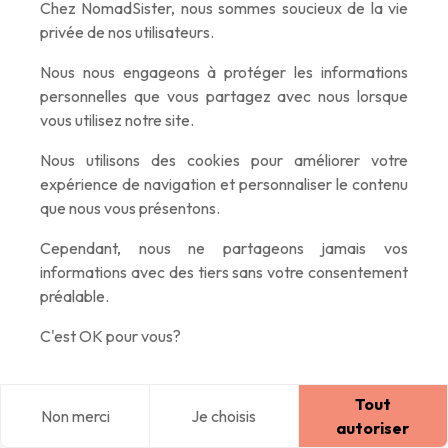
Les bus Flixbus aident parfaitement pour toutes les
Chez NomadSister, nous sommes soucieux de la vie
destinations, et les Postbus autrichiens desservent même les
privée de nos utilisateurs.
villages reculés. En ville, le
vélo reste roi
, j'ai adoré pédaler le
Nous nous engageons à protéger les informations
long du Danube à Vienne.
personnelles que vous partagez avec nous lorsque
vous utilisez notre site.
Formalités
Nous utilisons des cookies pour améliorer votre
expérience de navigation et personnaliser le contenu
Pour ma part (et pour nous autres européennes), une simple
que nous vous présentons.
carte d'identité ou passeport européen, une carte
Cependant, nous ne partageons jamais vos
européenne d’assurance maladie et une bonne assurance
informations avec des tiers sans votre consentement
voyage en poche.
Rien de plus simple
pour t’envoler l’esprit
préalable.
léger.
C'est OK pour vous?
Pour toutes les autres voyageuses motivées à partir seules, je
te conseille d’aller te renseigner sur le
site officiel du
Tout
Non merci
Je choisis
Blog
Explorer
Home
Connexion
gouvernement autrichien
pour te assurer de la démarche à
autoriser