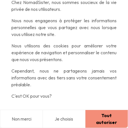
corridor de 500 mètres
dévoile des
colonnes de basalte
Chez NomadSister, nous sommes soucieux de la vie
privée de nos utilisateurs.
de 20 à 30 mètres de haut. La randonnée de 5 kilomètres
depuis la ferme de Klaustursel traverse d'abord un pont blanc,
Nous nous engageons à protéger les informations
puis serpente vers ces
formations géométriques
personnelles que vous partagez avec nous lorsque
parfaites
qui se reflètent dans l'eau turquoise.
vous utilisez notre site.
Nous utilisons des cookies pour améliorer votre
expérience de navigation et personnaliser le contenu
que nous vous présentons.
Cependant, nous ne partageons jamais vos
informations avec des tiers sans votre consentement
préalable.
C'est OK pour vous?
Tout
Non merci
Je choisis
Blog
Explorer
Home
Connexion
autoriser