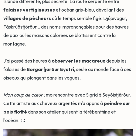
Islande différente, plus secrète. La route serpente entre
falaises vertigineuses
et océan gris-bleu, dévoilant des
villages de pêcheurs
où le temps semble figé. Djúpivogur,
Fáskrúðsfjörður... des noms imprononçables pour des havres
de paix où les maisons colorées se blottissent contre la
montagne.
J'ai passé des heures à
observer les macareux
depuis les
falaises de
Borgarfjörður Eystri
, seule au monde face à ces
oiseaux qui plongent dans les vagues.
Mon coup de cœur :
ma rencontre avec Sigrid à Seyðisfjörður.
Cette artiste aux cheveux argentés m'a appris à
peindre sur
bois flotté
dans son atelier qui sent la térébenthine et
l'océan. 🎨