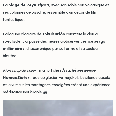
La
plage de Reynisfjara
, avec son sable noir volcanique et
ses colonnes de basalte, ressemble à un décor de film
fantastique.
La lagune glaciaire de
Jökulsárlón
constitue le clou du
spectacle. J'ai passé des heures à observer ces
icebergs
millénaires
, chacun unique par sa forme et sa couleur
bleutée.
Mon coup de cœur :
ma nuit chez
Ása, hébergeuse
NomadSister
, face au glacier Vatnajökull. Le silence absolu
et la vue sur les montagnes enneigées créent une expérience
méditative inoubliable.🏔️