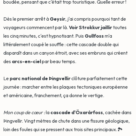
boudée, pensant que c'était trop touristique. Quelle erreur !
Dès le premier arrêt à
Geysir
, j'ai compris pourquoi tant de
voyageurs commencent par là.
Voir Strokkur jaillir
toutes
les cinq minutes, c'est hypnotisant. Puis
Gullfoss
m'a
littéralement coupé le souffle : cette cascade double qui
disparaît dans un canyon étroit, avec ses embruns qui créent
des
arcs-en-ciel
par beau temps.
Le
parc national de Þingvellir
clôture parfaitement cette
journée : marcher entre les plaques tectoniques européenne
et américaine, franchement, ça donne le vertige.
Mon coup de cœur :
la
cascade d'Öxarárfoss
, cachée dans
Þingvellir. Vingt mètres de chute dans une fissure géologique,
loin des foules qui se pressent aux trois sites principaux.🏞️