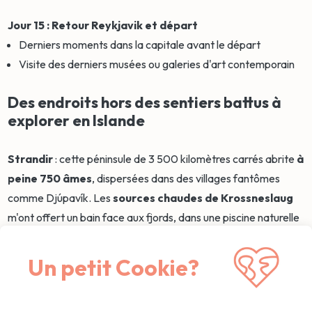
Jour 15 : Retour Reykjavik et départ
Derniers moments dans la capitale avant le départ
Visite des derniers musées ou galeries d'art contemporain
Des endroits hors des sentiers battus à
explorer en Islande
Strandir
: cette péninsule de 3 500 kilomètres carrés abrite
à
peine 750 âmes
, dispersées dans des villages fantômes
comme Djúpavík. Les
sources chaudes de Krossneslaug
m'ont offert un bain face aux fjords, dans une piscine naturelle
où l'on glisse quelques pièces dans une boîte à dons.
Un petit Cookie?
Le
canyon de Stuðlagil
: révélé il y a quelques années
seulement quand le niveau de la rivière Jökla a baissé, ce