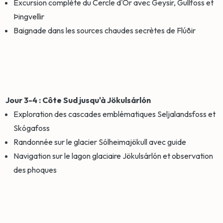
Excursion complète du Cercle d'Or avec Geysir, Gullfoss et
Þingvellir
Baignade dans les sources chaudes secrètes de Flúðir
Jour 3-4 : Côte Sud jusqu'à Jökulsárlón
Exploration des cascades emblématiques Seljalandsfoss et
Skógafoss
Randonnée sur le glacier Sólheimajökull avec guide
Navigation sur le lagon glaciaire Jökulsárlón et observation
des phoques