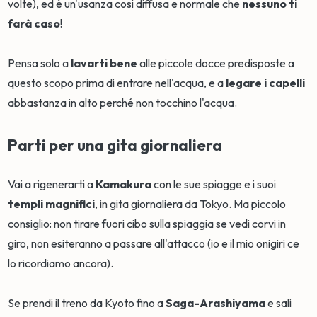
volte), ed è un'usanza così diffusa e normale che
nessuno ti
farà caso
!
Pensa solo a
lavarti bene
alle piccole docce predisposte a
questo scopo prima di entrare nell'acqua, e a
legare i capelli
abbastanza in alto perché non tocchino l'acqua.
Parti per una gita giornaliera
Vai a rigenerarti a
Kamakura
con le sue spiagge e i suoi
templi magnifici
, in gita giornaliera da Tokyo. Ma piccolo
consiglio: non tirare fuori cibo sulla spiaggia se vedi corvi in
giro, non esiteranno a passare all'attacco (io e il mio onigiri ce
lo ricordiamo ancora).
Se prendi il treno da Kyoto fino a
Saga-Arashiyama
e sali