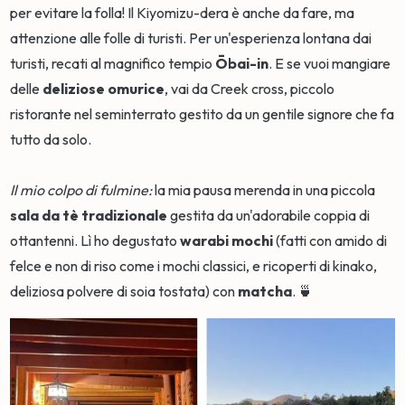
per evitare la folla! Il Kiyomizu-dera è anche da fare, ma
attenzione alle folle di turisti. Per un'esperienza lontana dai
turisti, recati al magnifico tempio
Ōbai-in
. E se vuoi mangiare
delle
deliziose omurice
, vai da Creek cross, piccolo
ristorante nel seminterrato gestito da un gentile signore che fa
tutto da solo.
Il mio colpo di fulmine:
la mia pausa merenda in una piccola
sala da tè tradizionale
gestita da un'adorabile coppia di
ottantenni. Lì ho degustato
warabi mochi
(fatti con amido di
felce e non di riso come i mochi classici, e ricoperti di kinako,
deliziosa polvere di soia tostata) con
matcha
. 🍵