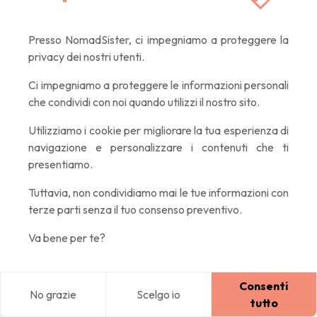
Presso NomadSister, ci impegniamo a proteggere la
privacy dei nostri utenti.
Ci impegniamo a proteggere le informazioni personali
Fai snorkeling a Okinawa
che condividi con noi quando utilizzi il nostro sito.
Se hai l'occasione di recarti sulle isole di Okinawa, lo snorkeling
Utilizziamo i cookie per migliorare la tua esperienza di
navigazione e personalizzare i contenuti che ti
è un must. Ho lavorato 4 mesi lì, e ho passato parecchi dei miei
presentiamo.
giorni liberi ad ammirare i
pesci tropicali multicolore
, le
tartarughe e i coralli nell'acqua turchese.
Tuttavia, non condividiamo mai le tue informazioni con
terze parti senza il tuo consenso preventivo.
Blue cave
è imperdibile, ma i miei spot preferiti sono
Va bene per te?
Sesoko-jima
(non lontano dal ponte) e
Aka-jima
(approfittane per esplorare le altre isole intorno). Ti
Consenti
raccomando di chiedere consiglio ai locali per scoprirne altri,
No grazie
Scelgo io
Blog
Explora
Home
Connessione
tutto
ne conoscono tantissimi!