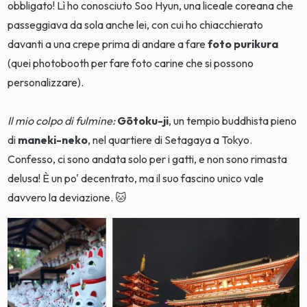
obbligato! Lì ho conosciuto Soo Hyun, una liceale coreana che
passeggiava da sola anche lei, con cui ho chiacchierato
davanti a una crepe prima di andare a fare
foto purikura
(quei photobooth per fare foto carine che si possono
personalizzare).
Il mio colpo di fulmine:
Gōtoku-ji
, un tempio buddhista pieno
di
maneki-neko
, nel quartiere di Setagaya a Tokyo.
Confesso, ci sono andata solo per i gatti, e non sono rimasta
delusa! È un po' decentrato, ma il suo fascino unico vale
davvero la deviazione. 🐱