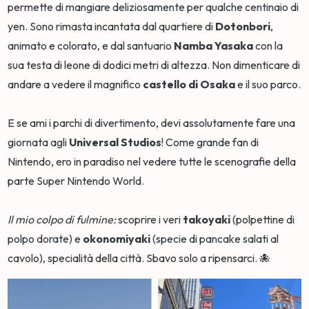
permette di mangiare deliziosamente per qualche centinaio di
yen. Sono rimasta incantata dal quartiere di
Dotonbori
,
animato e colorato, e dal santuario
Namba Yasaka
con la
sua testa di leone di dodici metri di altezza. Non dimenticare di
andare a vedere il magnifico
castello di Osaka
e il suo parco.
E se ami i parchi di divertimento, devi assolutamente fare una
giornata agli
Universal Studios
! Come grande fan di
Nintendo, ero in paradiso nel vedere tutte le scenografie della
parte Super Nintendo World.
Il mio colpo di fulmine:
scoprire i veri
takoyaki
(polpettine di
polpo dorate) e
okonomiyaki
(specie di pancake salati al
cavolo), specialità della città. Sbavo solo a ripensarci. 🐙