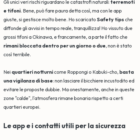
Gli unici veri rischi riguardano le catastrofi naturali:
terremoti
e tifoni
. Bene, può fare paura detta così, ma con le app
giuste, si gestisce molto bene. Ho scaricato
Safety tips
che
diffonde gli avvisi in tempo reale, tranquillizza! Ho vissuto due
grossi tifoni a Okinawa, e francamente, a parte il fatto che
rimani bloccata dentro per un giorno o due
, non è stato
così terribile.
Nei
quartieri notturni
come Roppongi o Kabuki-cho,
basta
una vigilanza di base
: non lasciare il bicchiere incustodito ed
evitare le proposte dubbie. Ma onestamente, anche in queste
zone "calde", l'atmosfera rimane bonaria rispetto a certi
quartieri europei.
Le app e i contatti utili per la sicurezza