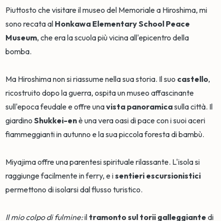
Piuttosto che visitare il museo del Memoriale a Hiroshima, mi
sono recata al
Honkawa Elementary School Peace
Museum
, che era la scuola più vicina all'epicentro della
bomba.
Ma Hiroshima non si riassume nella sua storia. Il suo
castello
,
ricostruito dopo la guerra, ospita un museo affascinante
sull'epoca feudale e offre una
vista panoramica
sulla città. Il
giardino
Shukkei-en
è una vera oasi di pace con i suoi aceri
fiammeggianti in autunno e la sua piccola foresta di bambù.
Miyajima offre una parentesi spirituale rilassante. L'isola si
raggiunge facilmente in ferry, e i
sentieri escursionistici
permettono di isolarsi dal flusso turistico.
Il mio colpo di fulmine:
il
tramonto sul
torii galleggiante
di