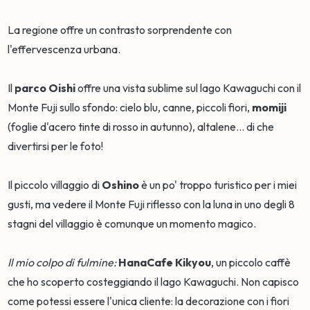
La regione offre un contrasto sorprendente con
l'effervescenza urbana.
Il
parco Oishi
offre una vista sublime sul lago Kawaguchi con il
Monte Fuji sullo sfondo: cielo blu, canne, piccoli fiori,
momiji
(foglie d'acero tinte di rosso in autunno), altalene... di che
divertirsi per le foto!
Il piccolo villaggio di
Oshino
è un po' troppo turistico per i miei
gusti, ma vedere il Monte Fuji riflesso con la luna in uno degli 8
stagni del villaggio è comunque un momento magico.
Il mio colpo di fulmine:
HanaCafe Kikyou
, un piccolo caffè
che ho scoperto costeggiando il lago Kawaguchi. Non capisco
come potessi essere l'unica cliente: la decorazione con i fiori