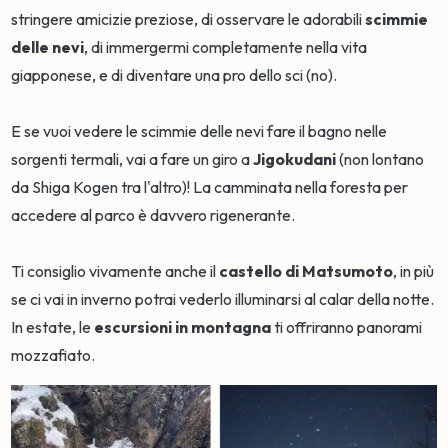
stringere amicizie preziose, di osservare le adorabili
scimmie
delle nevi
, di immergermi completamente nella vita
giapponese, e di diventare una pro dello sci (no).
E se vuoi vedere le scimmie delle nevi fare il bagno nelle
sorgenti termali, vai a fare un giro a
Jigokudani
(non lontano
da Shiga Kogen tra l'altro)! La camminata nella foresta per
accedere al parco è davvero rigenerante.
Ti consiglio vivamente anche il
castello di Matsumoto
, in più
se ci vai in inverno potrai vederlo illuminarsi al calar della notte.
In estate, le
escursioni in montagna
ti offriranno panorami
mozzafiato.