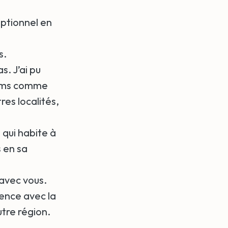
eptionnel en
s.
s. J’ai pu
enoms comme
es localités,
 qui habite à
s en sa
avec vous.
ence avec la
utre région.