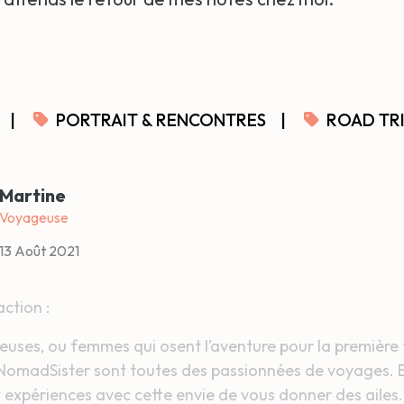
|
PORTRAIT & RENCONTRES
|
ROAD TR
Martine
Voyageuse
13 Août 2021
ction :
ses, ou femmes qui osent l’aventure pour la première f
 NomadSister sont toutes des passionnées de voyages. E
et expériences avec cette envie de vous donner des ailes.