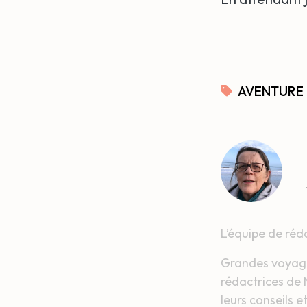
AVENTURE
L’équipe de réda
Grandes voyageu
rédactrices de
leurs conseils 