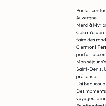
Par les contac
Auvergne.
Merci à Myriam
Cela m’a permi
faire des ran
Clermont Ferra
parfois accom
Mon séjour s’e
Saint-Denis. U
présence.
J’ai beaucoup
Des moments q
voyageuse inou
En attendant 