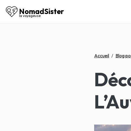
NomadSister
la voyageuse
Accueil
/
Blog po
Déc
L’A