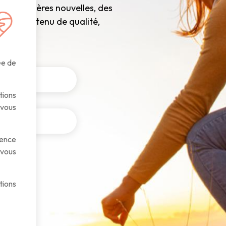
os dernières nouvelles, des
Que du contenu de qualité,
ée de
ions
 vous
ience
 vous
tions