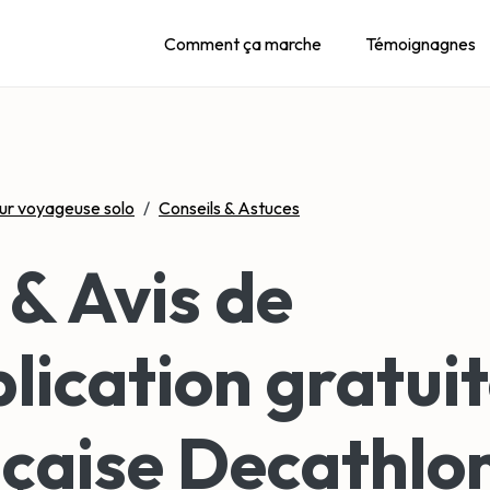
Comment ça marche
Témoignagnes
ur voyageuse solo
/
Conseils & Astuces
 & Avis de
plication gratuit
çaise Decathlo