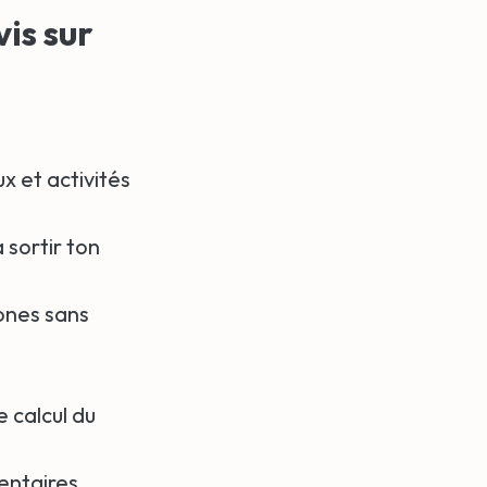
vis sur
x et activités
 sortir ton
zones sans
 calcul du
ntaires,