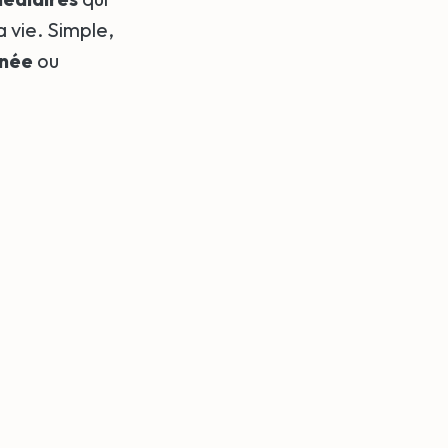
 vie. Simple,
nnée
ou