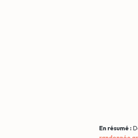
En résumé :
De
randonnée gr