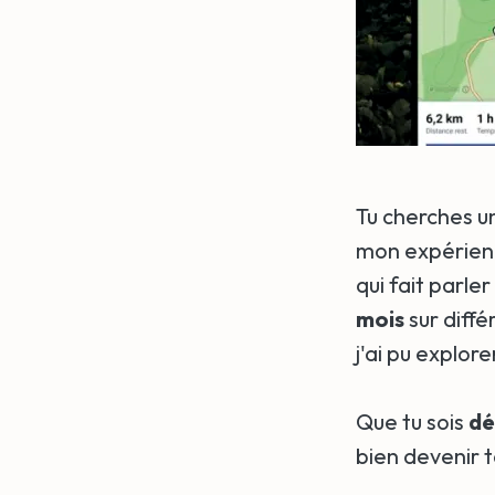
Tu cherches 
mon expérienc
qui fait parler
mois
sur diffé
j'ai pu explor
Que tu sois
dé
bien devenir ta