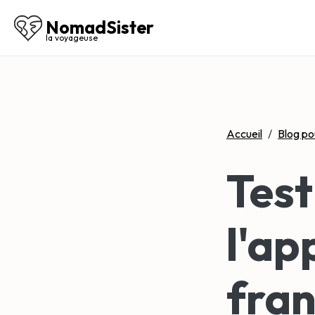
NomadSister
la voyageuse
Accueil
/
Blog po
Test
l'ap
fran