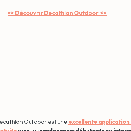
>> Découvrir Decathlon Outdoor <<
cathlon Outdoor est une
excellente application
atuite
pour les
randonneurs débutants ou inter