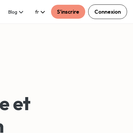
S'inscrire
Connexion
Blog
fr
e et
n