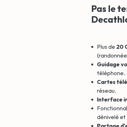
Pas le te
Decathl
Plus de
20 
(randonnée,
Guidage voc
téléphone.
Cartes télé
réseau.
Interface i
Fonctionnal
dénivelé et
Partage d'