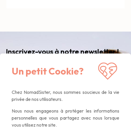
Inscrivez-vous à notre newsletter !
Recevez notre newsletter
mensuelle
avec nos
Un petit Cookie?
dernières nouvelles, des articles inspirants, des
offres exclusives. Que du contenu de qualité,
promis :)
Chez NomadSister, nous sommes soucieux de la vie
privée de nos utilisateurs.
Nous nous engageons à protéger les informations
If you
personnelles que vous partagez avec nous lorsque
are a
vous utilisez notre site.
human,