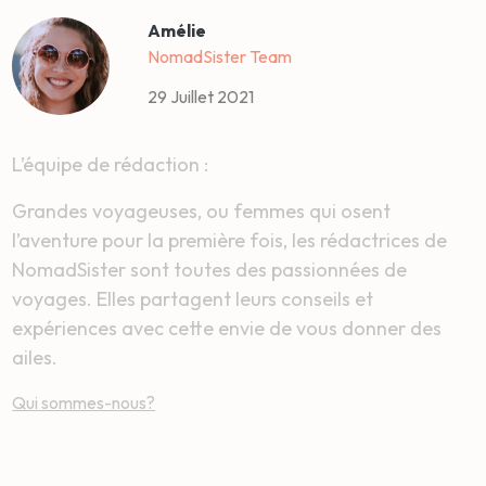
Amélie
NomadSister Team
29 Juillet 2021
L’équipe de rédaction :
Grandes voyageuses, ou femmes qui osent
l’aventure pour la première fois, les rédactrices de
NomadSister sont toutes des passionnées de
voyages. Elles partagent leurs conseils et
expériences avec cette envie de vous donner des
ailes.
Qui sommes-nous?