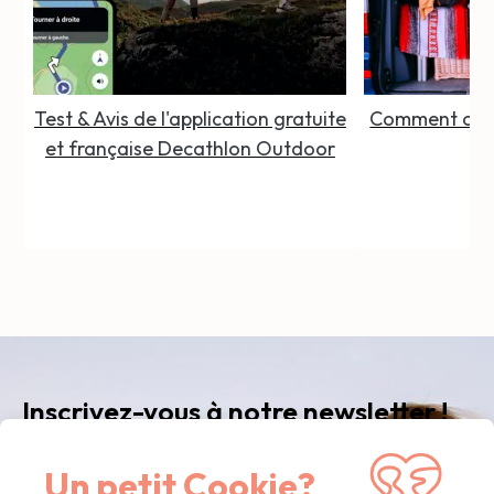
Test & Avis de l'application gratuite
Comment organ
et française Decathlon Outdoor
Inscrivez-vous à notre newsletter !
Recevez notre newsletter
mensuelle
avec nos
Un petit Cookie?