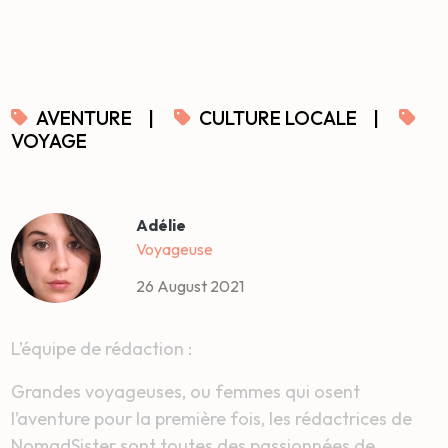
AVENTURE
|
CULTURE LOCALE
|
VOYAGE
Adélie
Voyageuse
26 August 2021
L’équipe de rédaction :
Grandes voyageuses, ou femmes qui osent
l’aventure pour la première fois, les rédactrices de
NomadSister sont toutes des passionnées de