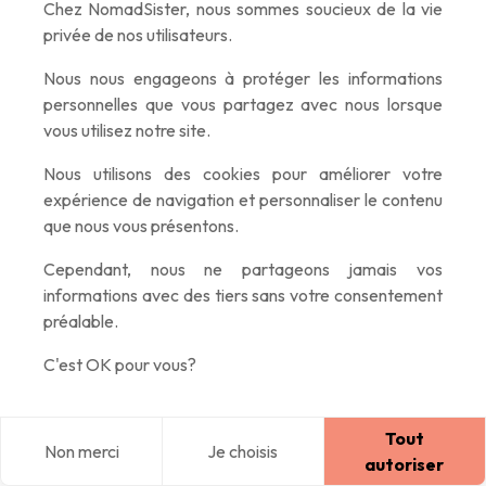
Chez NomadSister, nous sommes soucieux de la vie
Et si vous êtes un peu curieux, vous pourrez même tomber sur
privée de nos utilisateurs.
une fabrique de bateaux de pêche, en bois et là aussi, presque
Nous nous engageons à protéger les informations
tout à la main…un atelier à voir.
personnelles que vous partagez avec nous lorsque
vous utilisez notre site.
Nous utilisons des cookies pour améliorer votre
expérience de navigation et personnaliser le contenu
que nous vous présentons.
Cependant, nous ne partageons jamais vos
informations avec des tiers sans votre consentement
préalable.
C'est OK pour vous?
Bateau
Tout
Non merci
Je choisis
Blog
Explorer
Home
Connexion
Alors si toi aussi tu as envie de découvrir ce coin de paradis et
autoriser