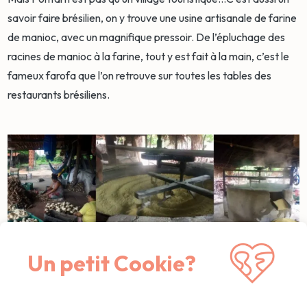
savoir faire brésilien, on y trouve une usine artisanale de farine
de manioc, avec un magnifique pressoir. De l’épluchage des
racines de manioc à la farine, tout y est fait à la main, c’est le
fameux farofa que l’on retrouve sur toutes les tables des
restaurants brésiliens.
Un petit Cookie?
Farine de manioc