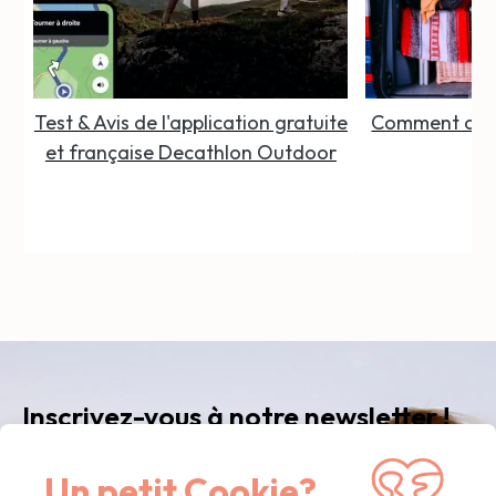
Test & Avis de l'application gratuite
Comment organ
et française Decathlon Outdoor
Inscrivez-vous à notre newsletter !
Recevez notre newsletter
mensuelle
avec nos
Un petit Cookie?