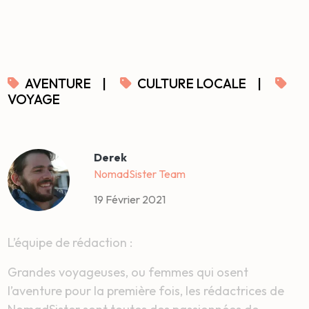
AVENTURE
|
CULTURE LOCALE
|
VOYAGE
Derek
NomadSister Team
19 Février 2021
L’équipe de rédaction :
Grandes voyageuses, ou femmes qui osent
l’aventure pour la première fois, les rédactrices de