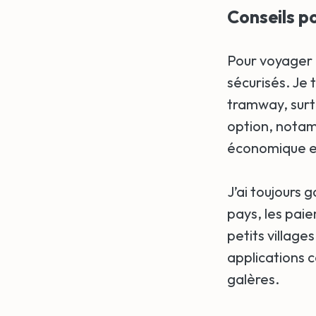
Conseils p
Pour voyager 
sécurisés. Je t
tramway, surto
option, notamm
économique e
J’ai toujours 
pays, les pai
petits village
applications
galères.