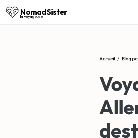
NomadSister
la voyageuse
Accueil
/
Blog po
Voya
Alle
dest