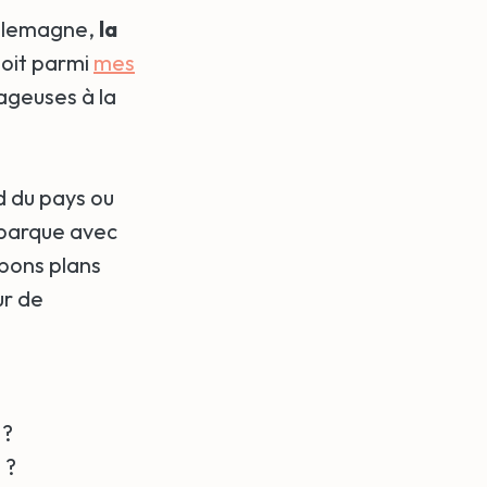
 Allemagne,
la
soit parmi
mes
ageuses à la
d du pays ou
mbarque avec
 bons plans
ur de
 ?
 ?