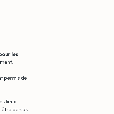
pour les
ement.
nt permis de
es lieux
t être dense.