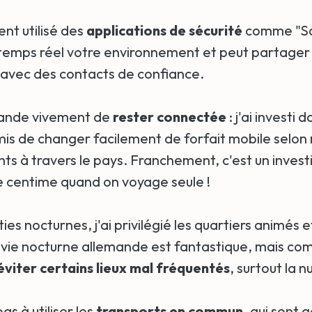
ent utilisé des
applications de sécurité
comme "Saf
temps réel votre environnement et peut partager
n avec des contacts de confiance.
ande vivement de
rester connectée
: j'ai investi
mis de changer facilement de forfait mobile selon
s à travers le pays. Franchement, c'est un invest
 centime quand on voyage seule !
ties nocturnes, j'ai privilégié les quartiers animés e
a vie nocturne allemande est fantastique, mais com
éviter certains lieux mal fréquentés
, surtout la nu
as à utiliser les
transports en commun
, qui sont