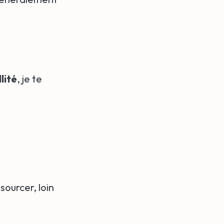
lité
, je te
sourcer, loin