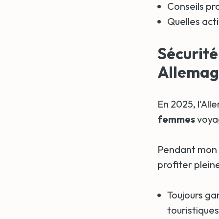
Conseils pr
Quelles act
Sécurité
Allemag
En 2025, l'Al
femmes
voyag
Pendant mon s
profiter plei
Toujours gar
touristique