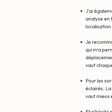
J'ai égalem
analyse en 
localisatio
Je recomm
qui m'a per
déplacement
vaut chaque
Pour les sor
éclairés. L
vaut mieux
Et n'hésite p