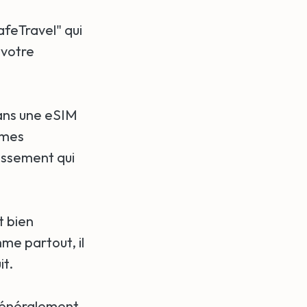
eTravel" qui
 votre
 dans une eSIM
 mes
issement qui
t bien
me partout, il
it.
 généralement