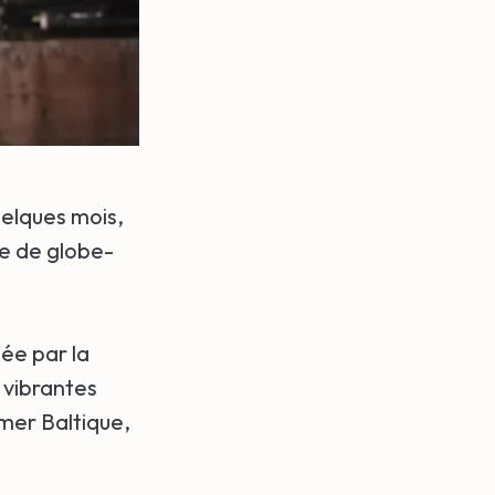
 quelques mois,
ie de globe-
uée par la
 vibrantes
mer Baltique,