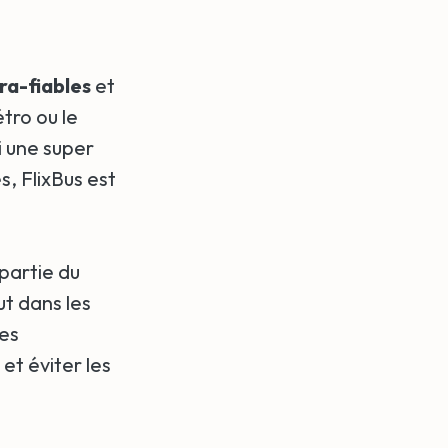
ra-fiables
et
étro ou le
i une super
s, FlixBus est
 partie du
t dans les
des
et éviter les