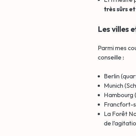
très sûrs e
Les villes 
Parmi mes co
conseille :
Berlin (qua
Munich (Sch
Hambourg (S
Francfort-
La Forêt Noi
de l’agitati