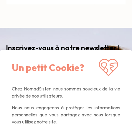
Inscrivez-vous à notre newsletter !
Recevez notre newsletter
mensuelle
avec nos
Un petit Cookie?
dernières nouvelles, des articles inspirants, des
offres exclusives. Que du contenu de qualité,
promis :)
Chez NomadSister, nous sommes soucieux de la vie
privée de nos utilisateurs.
Nous nous engageons à protéger les informations
personnelles que vous partagez avec nous lorsque
vous utilisez notre site.