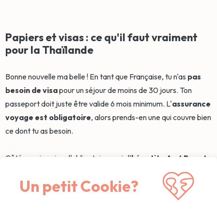
Papiers et visas : ce qu'il faut vraiment
pour la Thaïlande
Bonne nouvelle ma belle ! En tant que Française, tu n'as
pas
besoin de visa
pour un séjour de moins de 30 jours. Ton
passeport doit juste être valide 6 mois minimum. L'
assurance
voyage est obligatoire
, alors prends-en une qui couvre bien
ce dont tu as besoin.
Côté vaccins, rien d'obligatoire, mais l'
hépatite A et B sont
recommandées
.
Un petit Cookie?
Si tu veux conduire un scooter, pense au permis international.