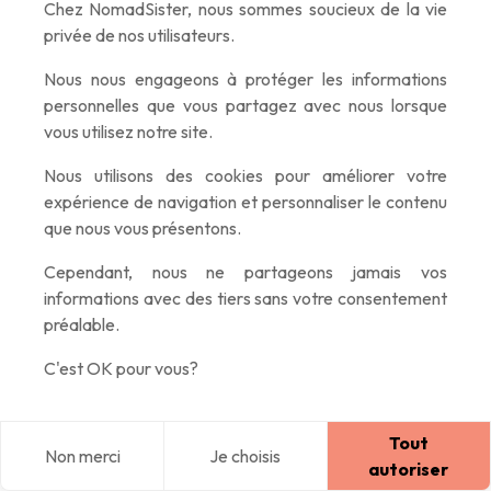
Chez NomadSister, nous sommes soucieux de la vie
privée de nos utilisateurs.
Pour mes
copines voyageuses d'autres continents
, je
Nous nous engageons à protéger les informations
vous conseille de vérifier les formalités sur le
site officiel du
personnelles que vous partagez avec nous lorsque
gouvernement thaïlandais
, car les règles peuvent différer
vous utilisez notre site.
selon votre nationalité.
Nous utilisons des cookies pour améliorer votre
expérience de navigation et personnaliser le contenu
que nous vous présentons.
Mes bons plans hébergement en
Thaïlande
Cependant, nous ne partageons jamais vos
informations avec des tiers sans votre consentement
préalable.
Pour l'hébergement, tu as plein d'options géniales !
C'est OK pour vous?
Les auberges de jeunesse
sont parfaites pour ton budget
Tout
et pour créer des liens.
Non merci
Je choisis
Blog
Explorer
Home
Connexion
autoriser