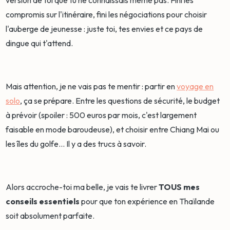
version de toi que tu ne connaissais même pas. Fini les
compromis sur l'itinéraire, fini les négociations pour choisir
l'auberge de jeunesse : juste toi, tes envies et ce pays de
dingue qui t'attend.
Mais attention, je ne vais pas te mentir : partir en
voyage en
solo
, ça se prépare. Entre les questions de sécurité, le budget
à prévoir (spoiler : 500 euros par mois, c'est largement
faisable en mode baroudeuse), et choisir entre Chiang Mai ou
les îles du golfe... Il y a des trucs à savoir.
Alors accroche-toi ma belle, je vais te livrer
TOUS mes
conseils essentiels
pour que ton expérience en Thaïlande
soit absolument parfaite.