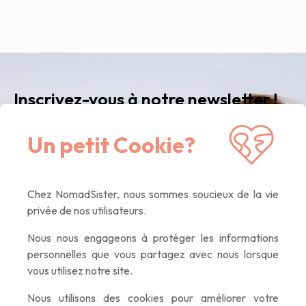
Inscrivez-vous à notre newsletter !
Recevez notre newsletter
mensuelle
avec nos
Un petit Cookie?
dernières nouvelles, des articles inspirants, des
offres exclusives. Que du contenu de qualité,
promis :)
Chez NomadSister, nous sommes soucieux de la vie
privée de nos utilisateurs.
Nous nous engageons à protéger les informations
personnelles que vous partagez avec nous lorsque
vous utilisez notre site.
Nous utilisons des cookies pour améliorer votre