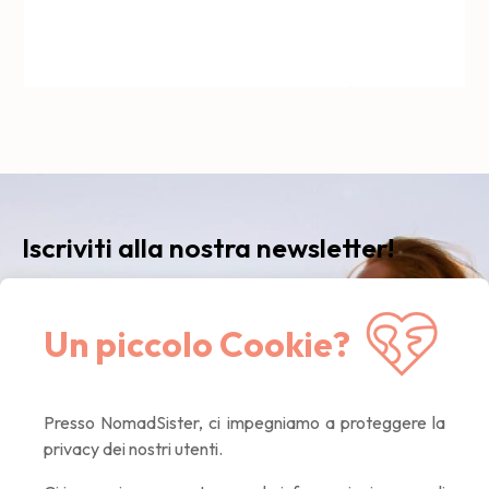
Iscriviti alla nostra newsletter!
Ricevi la nostra newsletter
mensile
con le ultime
Un piccolo Cookie?
notizie, i nostri consigli e le offerte esclusive. Solo
contenuti di qualità, promesso! :)
Presso NomadSister, ci impegniamo a proteggere la
privacy dei nostri utenti.