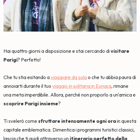
Hai quattro giorni a disposizione e stai cercando di
visitare
Parigi
? Perfetto!
Che tu stia esitando a
viaggiare da sola
o che tu abbia paura di
annoiarti durante il tuo
viaggio in solitaria in Europa
, rimane
una meta imperdibile. Allora, perché non proporlo a un'amica e
scoprire Parigi insieme
?
Ti svelerò come
sfruttare intensamente ogni ora
in questa
capitale emblematica. Dimentica i programmi turistici classici,
lascia che ti guidi attraverso un
itinerario perfetto della