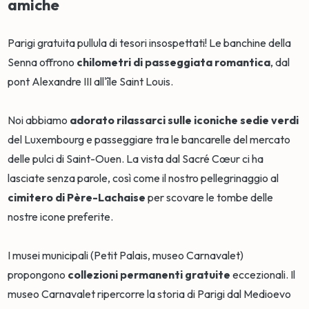
amiche
Parigi gratuita pullula di tesori insospettati! Le banchine della
Senna offrono
chilometri di passeggiata romantica
, dal
pont Alexandre III all'île Saint Louis.
Noi abbiamo
adorato rilassarci sulle iconiche sedie verdi
del Luxembourg e passeggiare tra le bancarelle del mercato
delle pulci di Saint-Ouen. La vista dal Sacré Cœur ci ha
lasciate senza parole, così come il nostro pellegrinaggio al
cimitero di Père-Lachaise
per scovare le tombe delle
nostre icone preferite.
I musei municipali (Petit Palais, museo Carnavalet)
propongono
collezioni permanenti gratuite
eccezionali. Il
museo Carnavalet ripercorre la storia di Parigi dal Medioevo