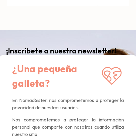
¡Inscríbete a nuestra newsletter!
¿Una pequeña
Recibe nuestra newsletter
mensual
con nuestras
últimas noticias, artículos inspiradores y ofertas
galleta?
exclusivas. Sólo contenido de calidad, lo
prometemos :)
En NomadSister, nos comprometemos a proteger la
privacidad de nuestros usuarios.
If you
Nos comprometemos a proteger la información
are a
personal que comparte con nosotros cuando utiliza
human,
nuestro sitio.