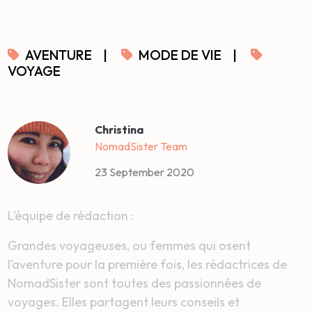
AVENTURE
|
MODE DE VIE
|
VOYAGE
Christina
NomadSister Team
23 September 2020
L’équipe de rédaction :
Grandes voyageuses, ou femmes qui osent
l’aventure pour la première fois, les rédactrices de
NomadSister sont toutes des passionnées de
voyages. Elles partagent leurs conseils et