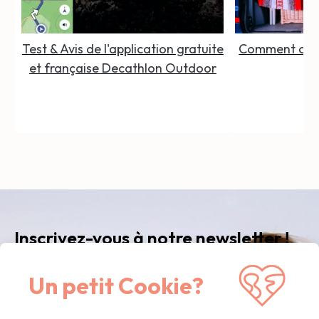
Test & Avis de l'application gratuite
Comment organ
et française Decathlon Outdoor
Inscrivez-vous à notre newsletter !
Recevez notre newsletter
mensuelle
avec nos
Un petit Cookie?
dernières nouvelles, des articles inspirants, des
offres exclusives. Que du contenu de qualité,