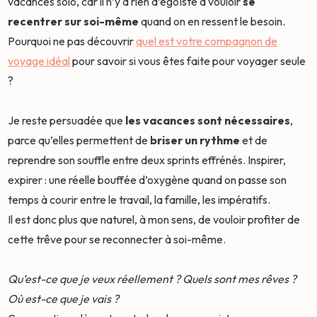
vacances solo, car il n’y a rien d’égoïste à vouloir
se
recentrer sur soi-même
quand on en ressent le besoin.
Pourquoi ne pas découvrir
quel est votre compagnon de
voyage idéal
pour savoir si vous êtes faite pour voyager seule
?
Je reste persuadée que
les vacances sont nécessaires
,
parce qu’elles permettent de
briser un rythme
et de
reprendre son souffle entre deux sprints effrénés. Inspirer,
expirer : une réelle bouffée d’oxygène quand on passe son
temps à courir entre le travail, la famille, les impératifs.
Il est donc plus que naturel, à mon sens, de vouloir profiter de
cette trêve pour se reconnecter à soi-même.
Qu’est-ce que je veux réellement ? Quels sont mes rêves ?
Où est-ce que je vais ?