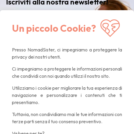
Iscriviti alla nostra newsletter!
Ricevi la nostra newsletter
mensile
con le ultime
Un piccolo Cookie?
notizie, i nostri consigli e le offerte esclusive. Solo
contenuti di qualità, promesso! :)
Presso NomadSister, ci impegniamo a proteggere la
privacy dei nostri utenti.
If you
are a
Ci impegniamo a proteggere le informazioni personali
human,
che condividi con noi quando utilizzi il nostro sito.
ignore
this
Utilizziamo i cookie per migliorare la tua esperienza di
field
navigazione e personalizzare i contenuti che ti
presentiamo.
Tuttavia, non condividiamo mai le tue informazioni con
terze parti senza il tuo consenso preventivo.
Va bene per te?