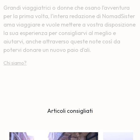
Grandi viaggiatrici o donne che osano l’avventura
per la prima volta, l’intera redazione di NomadSister
ama viaggiare e vuole mettere a vostra disposizione
la sua esperienza per consigliarvi al meglio e
aiutarvi, anche attraverso queste note così da
potervi donare un nuovo paio d’ali.
Chi siamo?
Articoli consigliati