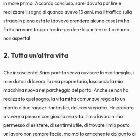
in mare prima. Accordo concluso, sarei dovuta partire e
realizzare il sogno di quando avevo 15 anni, ma il traffico sulla
strada in piena estate (dovevo prendere alcune cose) mi ha
fatto arrivare troppo tardi e perdere la partenza. La marea
non aspetta!
2. Tutta un’altra vita
Che incosciente! Sarei partita senza avvisare la mia famiglia, i
miei datori di lavoro, la mia proprietaria, lasciando la mia
macchina nuova nel parcheggio del porto. Anche se non ho
realizzato quel sogno, la vita mi ha comunque regalato un
marito e due ragazzi fantastici, dei cani simpatici. Ho provato
a vivere a pieno e con gioia la mia vita. Il mio lavoro mi ha
permesso di esistere, di sentirmi utile, di trovare il mio posto:
un lavoro non sempre facile, ma molto arricchente dal punto di